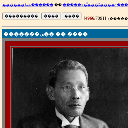
��
������ػ�����
������شط��̿��ǡ����١���
[
4966
/7091]
�������ﻰ�� �� ����