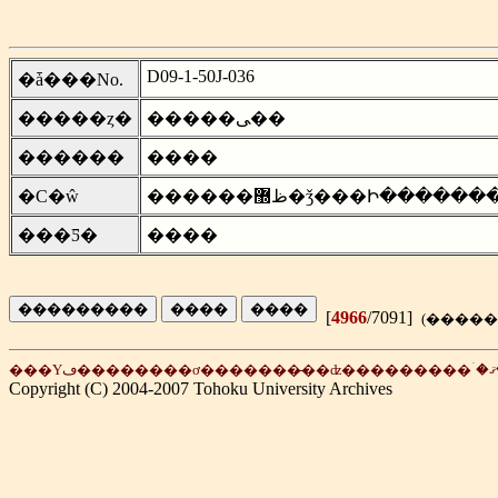
D09-1-50J-036
�ǡ���No.
�����ȥ�
�����ﻰ��
������
����
�С�ŵ
������ظ޽�ǯ���Ի������
���Ƽ�
����
[
4966
/7091]
Copyright (C) 2004-2007 Tohoku University Archives