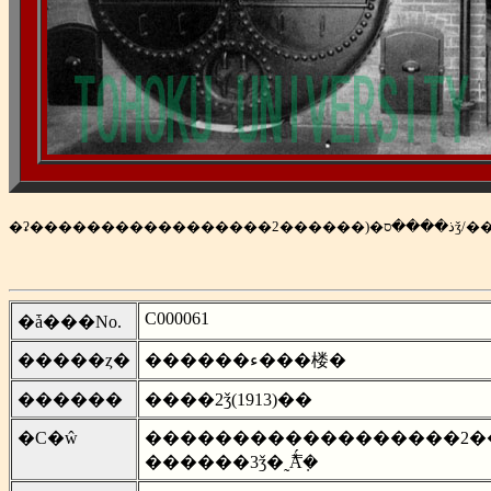
�ʡ�������
C000061
�ǡ���No.
�����ȥ�
������ء���楼�
������
����2ǯ(1913)��
�С�ŵ
������������������ذ����ס�(������2ǯ/
������3ǯ�˷Ǻܼ̿�