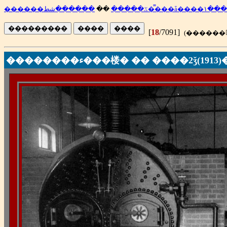
��
������ػ�����
������شط��̿��ǡ����١���
[
18
/7091]
��������ء���楼� �� ����2ǯ(1913